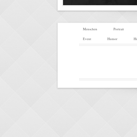
Menschen
Portrait
Event
Humor
Hi